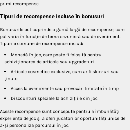
primi recompense.
Tipuri de recompense incluse în bonusuri
Bonusurile pot cuprinde o gamă largă de recompense, care
pot varia în funcție de tema sezonieră sau de eveniment.
Tipurile comune de recompense includ:
Monedă în joc, care poate fi folosită pentru
achiziționarea de articole sau upgrade-uri
Articole cosmetice exclusive, cum ar fi skin-uri sau
ținute
Acces la evenimente sau provocări limitate în timp
Discounturi speciale la achizițiile din joc
Aceste recompense sunt concepute pentru a îmbunătăți
experiența de joc și a oferi jucătorilor oportunități unice de
a-și personaliza parcursul în joc.