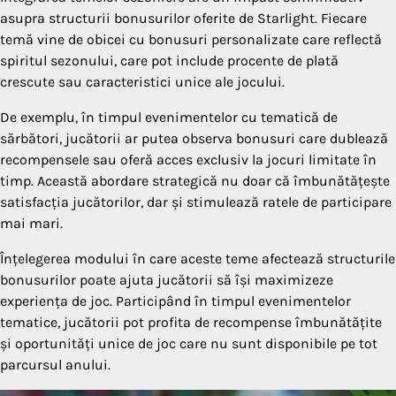
asupra structurii bonusurilor oferite de Starlight. Fiecare
temă vine de obicei cu bonusuri personalizate care reflectă
spiritul sezonului, care pot include procente de plată
crescute sau caracteristici unice ale jocului.
De exemplu, în timpul evenimentelor cu tematică de
sărbători, jucătorii ar putea observa bonusuri care dublează
recompensele sau oferă acces exclusiv la jocuri limitate în
timp. Această abordare strategică nu doar că îmbunătățește
satisfacția jucătorilor, dar și stimulează ratele de participare
mai mari.
Înțelegerea modului în care aceste teme afectează structurile
bonusurilor poate ajuta jucătorii să își maximizeze
experiența de joc. Participând în timpul evenimentelor
tematice, jucătorii pot profita de recompense îmbunătățite
și oportunități unice de joc care nu sunt disponibile pe tot
parcursul anului.