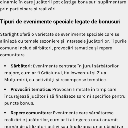
dinamic în care jucătorii pot câștiga bonusuri suplimentare
prin participare și realizări.
Tipuri de evenimente speciale legate de bonusuri
Starlight oferă o varietate de evenimente speciale care se
aliniază cu temele sezoniere și interesele jucătorilor. Tipurile
comune includ sărbători, provocări tematice și repere
comunitare.
Sărbători:
Evenimente centrate în jurul sărbătorilor
majore, cum ar fi Crăciunul, Halloween-ul și Ziua
Mulțumirii, cu activități și recompense tematice.
Provocări tematice:
Provocări limitate în timp care
încurajează jucătorii să finalizeze sarcini specifice pentru
puncte bonus.
Repere comunitare:
Evenimente care sărbătoresc
realizările jucătorilor, cum ar fi atingerea unui anumit
număr de utilizatori activi sau finalizarea unor obiective