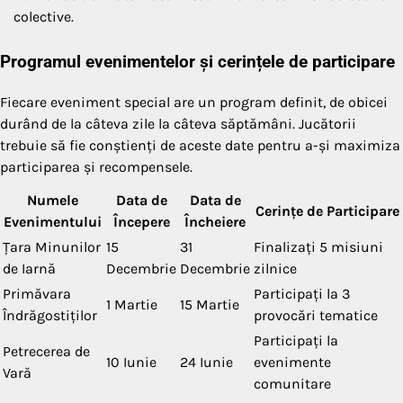
colective.
Programul evenimentelor și cerințele de participare
Fiecare eveniment special are un program definit, de obicei
durând de la câteva zile la câteva săptămâni. Jucătorii
trebuie să fie conștienți de aceste date pentru a-și maximiza
participarea și recompensele.
Numele
Data de
Data de
Cerințe de Participare
Evenimentului
Începere
Încheiere
Țara Minunilor
15
31
Finalizați 5 misiuni
de Iarnă
Decembrie
Decembrie
zilnice
Primăvara
Participați la 3
1 Martie
15 Martie
Îndrăgostiților
provocări tematice
Participați la
Petrecerea de
10 Iunie
24 Iunie
evenimente
Vară
comunitare