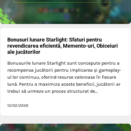
Bonusuri lunare Starlight: Sfaturi pentru
revendicarea eficientă, Memento-uri, Obiceiuri
ale jucătorilor
Bonusurile lunare Starlight sunt concepute pentru a
recompensa jucătorii pentru implicarea și gameplay-
ul lor continuu, oferind resurse valoroase în fiecare
lună. Pentru a maximiza aceste beneficii, jucătorii ar
trebui să urmeze un proces structurat de…
13/02/2026