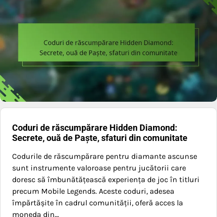
Coduri de răscumpărare Hidden Diamond:
Secrete, ouă de Paște, sfaturi din comunitate
Codurile de răscumpărare pentru diamante ascunse
sunt instrumente valoroase pentru jucătorii care
doresc să îmbunătățească experiența de joc în titluri
precum Mobile Legends. Aceste coduri, adesea
împărtășite în cadrul comunității, oferă acces la
moneda din…