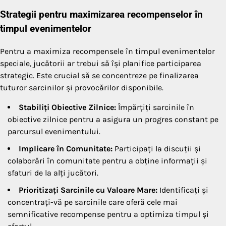
Strategii pentru maximizarea recompenselor în
timpul evenimentelor
Pentru a maximiza recompensele în timpul evenimentelor
speciale, jucătorii ar trebui să își planifice participarea
strategic. Este crucial să se concentreze pe finalizarea
tuturor sarcinilor și provocărilor disponibile.
Stabiliți Obiective Zilnice:
Împărțiți sarcinile în
obiective zilnice pentru a asigura un progres constant pe
parcursul evenimentului.
Implicare în Comunitate:
Participați la discuții și
colaborări în comunitate pentru a obține informații și
sfaturi de la alți jucători.
Prioritizați Sarcinile cu Valoare Mare:
Identificați și
concentrați-vă pe sarcinile care oferă cele mai
semnificative recompense pentru a optimiza timpul și