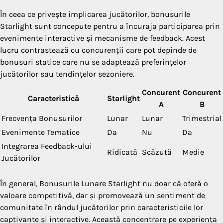
În ceea ce privește implicarea jucătorilor, bonusurile
Starlight sunt concepute pentru a încuraja participarea prin
evenimente interactive și mecanisme de feedback. Acest
lucru contrastează cu concurenții care pot depinde de
bonusuri statice care nu se adaptează preferințelor
jucătorilor sau tendințelor sezoniere.
Concurent
Concurent
Caracteristică
Starlight
A
B
Frecvența Bonusurilor
Lunar
Lunar
Trimestrial
Evenimente Tematice
Da
Nu
Da
Integrarea Feedback-ului
Ridicată
Scăzută
Medie
Jucătorilor
În general, Bonusurile Lunare Starlight nu doar că oferă o
valoare competitivă, dar și promovează un sentiment de
comunitate în rândul jucătorilor prin caracteristicile lor
captivante și interactive. Această concentrare pe experiența