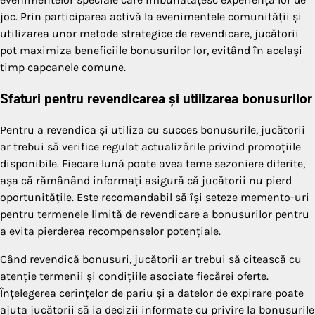
joc. Prin participarea activă la evenimentele comunității și
utilizarea unor metode strategice de revendicare, jucătorii
pot maximiza beneficiile bonusurilor lor, evitând în același
timp capcanele comune.
Sfaturi pentru revendicarea și utilizarea bonusurilor
Pentru a revendica și utiliza cu succes bonusurile, jucătorii
ar trebui să verifice regulat actualizările privind promoțiile
disponibile. Fiecare lună poate avea teme sezoniere diferite,
așa că rămânând informați asigură că jucătorii nu pierd
oportunitățile. Este recomandabil să își seteze memento-uri
pentru termenele limită de revendicare a bonusurilor pentru
a evita pierderea recompenselor potențiale.
Când revendică bonusuri, jucătorii ar trebui să citească cu
atenție termenii și condițiile asociate fiecărei oferte.
Înțelegerea cerințelor de pariu și a datelor de expirare poate
ajuta jucătorii să ia decizii informate cu privire la bonusurile