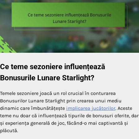
Ce teme sezoniere influențează
Bonusurile Lunare Starlight?
Temele sezoniere joacă un rol crucial în conturarea
Bonusurilor Lunare Starlight prin crearea unui mediu
dinamic care îmbunătățește
implicarea jucătorilor
. Aceste
teme nu doar că influențează tipurile de bonusuri oferite, dar
și experiența generală de joc, făcând-o mai captivantă și
plăcută.