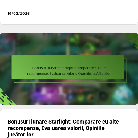
16/02/2026
Bonusuri lunare Starlight: Comparare cu alte
recompense, Evaluarea valorii, Opiniile
jucătorilor