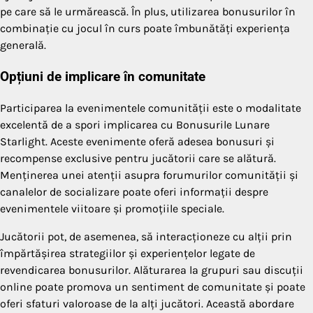
pe care să le urmărească. În plus, utilizarea bonusurilor în
combinație cu jocul în curs poate îmbunătăți experiența
generală.
Opțiuni de implicare în comunitate
Participarea la evenimentele comunității este o modalitate
excelentă de a spori implicarea cu Bonusurile Lunare
Starlight. Aceste evenimente oferă adesea bonusuri și
recompense exclusive pentru jucătorii care se alătură.
Menținerea unei atenții asupra forumurilor comunității și
canalelor de socializare poate oferi informații despre
evenimentele viitoare și promoțiile speciale.
Jucătorii pot, de asemenea, să interacționeze cu alții prin
împărtășirea strategiilor și experiențelor legate de
revendicarea bonusurilor. Alăturarea la grupuri sau discuții
online poate promova un sentiment de comunitate și poate
oferi sfaturi valoroase de la alți jucători. Această abordare