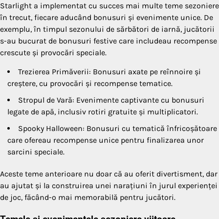
Starlight a implementat cu succes mai multe teme sezoniere
în trecut, fiecare aducând bonusuri și evenimente unice. De
exemplu, în timpul sezonului de sărbători de iarnă, jucătorii
s-au bucurat de bonusuri festive care includeau recompense
crescute și provocări speciale.
Trezierea Primăverii: Bonusuri axate pe reînnoire și
creștere, cu provocări și recompense tematice.
Stropul de Vară: Evenimente captivante cu bonusuri
legate de apă, inclusiv rotiri gratuite și multiplicatori.
Spooky Halloween: Bonusuri cu tematică înfricoșătoare
care ofereau recompense unice pentru finalizarea unor
sarcini speciale.
Aceste teme anterioare nu doar că au oferit divertisment, dar
au ajutat și la construirea unei narațiuni în jurul experienței
de joc, făcând-o mai memorabilă pentru jucători.