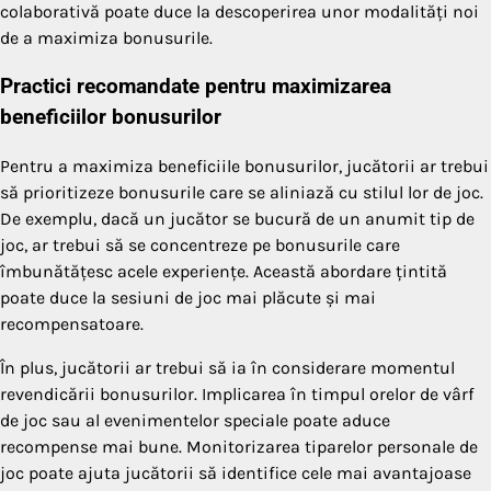
colaborativă poate duce la descoperirea unor modalități noi
de a maximiza bonusurile.
Practici recomandate pentru maximizarea
beneficiilor bonusurilor
Pentru a maximiza beneficiile bonusurilor, jucătorii ar trebui
să prioritizeze bonusurile care se aliniază cu stilul lor de joc.
De exemplu, dacă un jucător se bucură de un anumit tip de
joc, ar trebui să se concentreze pe bonusurile care
îmbunătățesc acele experiențe. Această abordare țintită
poate duce la sesiuni de joc mai plăcute și mai
recompensatoare.
În plus, jucătorii ar trebui să ia în considerare momentul
revendicării bonusurilor. Implicarea în timpul orelor de vârf
de joc sau al evenimentelor speciale poate aduce
recompense mai bune. Monitorizarea tiparelor personale de
joc poate ajuta jucătorii să identifice cele mai avantajoase