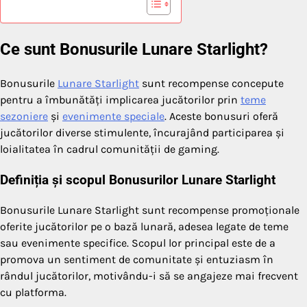
Ce sunt Bonusurile Lunare Starlight?
Bonusurile
Lunare Starlight
sunt recompense concepute
pentru a îmbunătăți implicarea jucătorilor prin
teme
sezoniere
și
evenimente speciale
. Aceste bonusuri oferă
jucătorilor diverse stimulente, încurajând participarea și
loialitatea în cadrul comunității de gaming.
Definiția și scopul Bonusurilor Lunare Starlight
Bonusurile Lunare Starlight sunt recompense promoționale
oferite jucătorilor pe o bază lunară, adesea legate de teme
sau evenimente specifice. Scopul lor principal este de a
promova un sentiment de comunitate și entuziasm în
rândul jucătorilor, motivându-i să se angajeze mai frecvent
cu platforma.