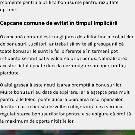
momente pentru a utiliza bonusurile pentru rezultate
optime.
Capcane comune de evitat în timpul implicării
O capcană comună este neglijarea detaliilor fine ale ofertelor
de bonusuri. Jucătorii ar trebui să evite să presupună că
toate bonusurile sunt la fel; diferențele în termeni pot
influența semnificativ valoarea unui bonus. Nefinalizarea
acestor detalii poate duce la dezamăgire sau oportunități
pierdute.
O altă greșeală este neutilizarea promptă a bonusurilor.
Multe bonusuri au date de expirare, iar a aștepta prea mult
pentru a le folosi poate duce la pierderea recompenselor.
Jucătorii ar trebui să dezvolte o obișnuință de a verifica
regulat starea bonusurilor lor pentru a se asigura că profită
la maximum de oportunitățile lor.