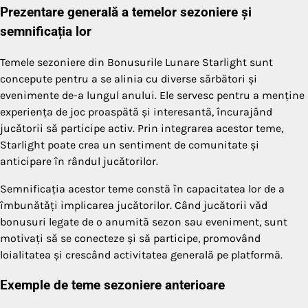
Prezentare generală a temelor sezoniere și
semnificația lor
Temele sezoniere din Bonusurile Lunare Starlight sunt
concepute pentru a se alinia cu diverse sărbători și
evenimente de-a lungul anului. Ele servesc pentru a menține
experiența de joc proaspătă și interesantă, încurajând
jucătorii să participe activ. Prin integrarea acestor teme,
Starlight poate crea un sentiment de comunitate și
anticipare în rândul jucătorilor.
Semnificația acestor teme constă în capacitatea lor de a
îmbunătăți implicarea jucătorilor. Când jucătorii văd
bonusuri legate de o anumită sezon sau eveniment, sunt
motivați să se conecteze și să participe, promovând
loialitatea și crescând activitatea generală pe platformă.
Exemple de teme sezoniere anterioare